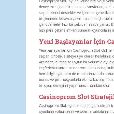
Casinoprom Slot, oyuncularına hızlı ve güveni
deneyimi sağlar. Site, banka transferleri, e-cü
seçeneklerini destekler ve işlemler genellikle 
bilgilerinden kolayca çekim talebi oluşturabi
için ödemeler hızlı bir şekilde hesaba yansır
hızlı para çekme imkânı sunarak oyuncuların me
Yeni Başlayanlar İçin C
Yeni başlayanlar için Casinoprom Slot Online re
sağlar. Öncelikle siteye üye olarak hesabınızı ol
Ardından, bütçenize uygun bir yatırımla oyunlara
keşfedebilirsiniz. Casinoprom Slot Online, ku
hem bilgisayar hem de mobil cihazlarda soruns
bonus ve promosyonlarla ekstra kazanç fırsatla
bir oyun deneyimi yaşamanız mümkün olur.
Casinoprom Slot Strateji
Casinoprom Slot oyunlarında başarılı olmak için
oyunların volatilitesini ve ödeme tablolarını i