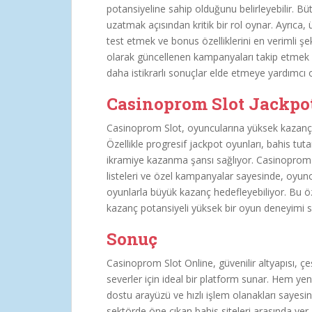
potansiyeline sahip olduğunu belirleyebilir. B
uzatmak açısından kritik bir rol oynar. Ayrıca, 
test etmek ve bonus özelliklerini en verimli şe
olarak güncellenen kampanyaları takip etmek 
daha istikrarlı sonuçlar elde etmeye yardımcı o
Casinoprom Slot Jackpot
Casinoprom Slot, oyuncularına yüksek kazanç şa
Özellikle progresif jackpot oyunları, bahis tut
ikramiye kazanma şansı sağlıyor. Casinoprom
listeleri ve özel kampanyalar sayesinde, oyun
oyunlarla büyük kazanç hedefleyebiliyor. Bu ö
kazanç potansiyeli yüksek bir oyun deneyimi su
Sonuç
Casinoprom Slot Online, güvenilir altyapısı, çeş
severler için ideal bir platform sunar. Hem yen
dostu arayüzü ve hızlı işlem olanakları sayesi
sektörde öne çıkan bahis siteleri arasında yer