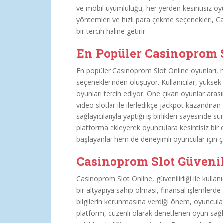
ve mobil uyumluluğu, her yerden kesintisiz o
yöntemleri ve hızlı para çekme seçenekleri, C
bir tercih haline getirir.
En Popüler Casinoprom S
En popüler Casinoprom Slot Online oyunları, 
seçeneklerinden oluşuyor. Kullanıcılar, yüksek
oyunları tercih ediyor. Öne çıkan oyunlar arası
video slotlar ile ilerledikçe jackpot kazandıra
sağlayıcılarıyla yaptığı iş birlikleri sayesinde s
platforma ekleyerek oyunculara kesintisiz bi
başlayanlar hem de deneyimli oyuncular için çe
Casinoprom Slot Güveni
Casinoprom Slot Online, güvenilirliği ile kullanı
bir altyapıya sahip olması, finansal işlemlerde 
bilgilerin korunmasına verdiği önem, oyuncula
platform, düzenli olarak denetlenen oyun sağlayıc