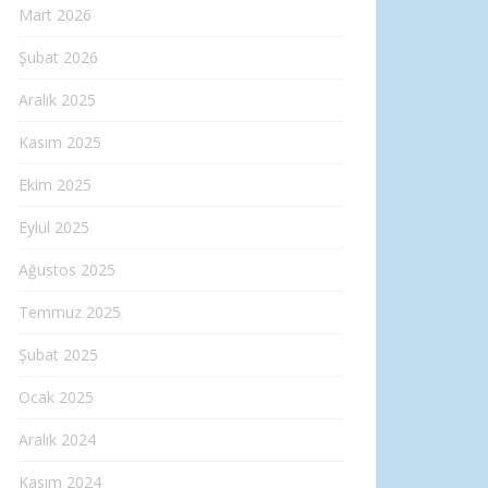
Mart 2026
Şubat 2026
Aralık 2025
Kasım 2025
Ekim 2025
Eylül 2025
Ağustos 2025
Temmuz 2025
Şubat 2025
Ocak 2025
Aralık 2024
Kasım 2024