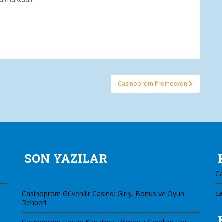
Casinoprom Promosyon
SON YAZILAR
Ca
ca
Casinoprom Güvenilir Casino: Giriş, Bonus ve Oyun
Rehberi
Casinoprom Hesap Kapatma: Bilmeniz Gereken Her