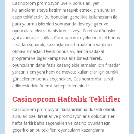
Casinoprom promosyon üyelik bonusları, yeni
kullanıcıların siteye katılımını teşvik etmek için sunulan
cazip tekliflerdir. Bu bonuslar, genellikle kullanıcıların ilk
para yatırma işlemleri sonrasında devreye girer ve
oyunculara ekstra bahis kredisi veya ücretsiz dönüşler
gibi avantajlar sağlar. Casinoprom, üyelerine özel bonus
fırsatları sunarak, kazançlarını artırmalarına yardımcı
olmayı amaçlar. Üyelik bonusları, ayrıca sadakat
programı ve diğer kampanyalarla birleştirilerek,
oyuncuların daha fazla kazanç elde etmeleri için fırsatlar
yaratır. Hem yeni hem de mevcut kullanıcılar için sürekli
güncellenen bonus seçenekleri, Casinoprom’un tercih
edilmesindeki önemli sebeplerden biridir.
Casinoprom Haftalık Teklifler
Casinoprom promosyon, kullanıcılarına düzenli olarak
sunulan özel fırsatlar ve promosyonlarla doludur. Her
hafta farklı bahis seçenekleri ve casino oyunları için
geçerli olan bu teklifler, oyuncuların kazançlarını