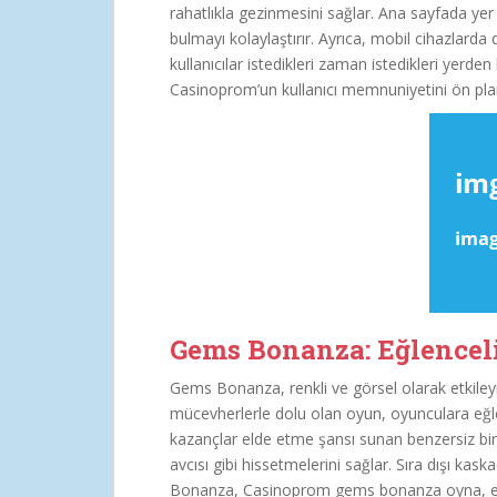
rahatlıkla gezinmesini sağlar. Ana sayfada yer 
bulmayı kolaylaştırır. Ayrıca, mobil cihazlard
kullanıcılar istedikleri zaman istedikleri yerden
Casinoprom’un kullanıcı memnuniyetini ön pla
Gems Bonanza: Eğlenceli
Gems Bonanza, renkli ve görsel olarak etkileyic
mücevherlerle dolu olan oyun, oyunculara eğl
kazançlar elde etme şansı sunan benzersiz bi
avcısı gibi hissetmelerini sağlar. Sıra dışı kas
Bonanza, Casinoprom gems bonanza oyna, en p