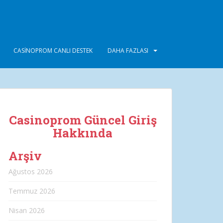
CASINOPROM CANLI DESTEK
DAHA FAZLASI
Casinoprom Güncel Giriş
Hakkında
Arşiv
Ağustos 2026
Temmuz 2026
Nisan 2026