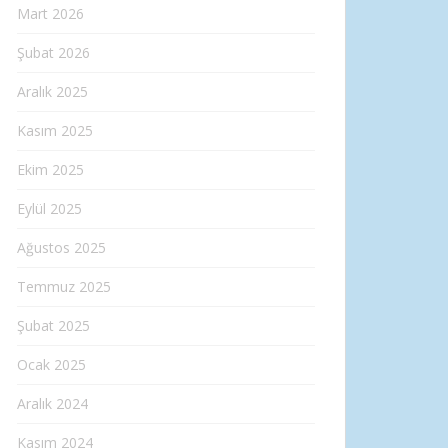
Mart 2026
Şubat 2026
Aralık 2025
Kasım 2025
Ekim 2025
Eylül 2025
Ağustos 2025
Temmuz 2025
Şubat 2025
Ocak 2025
Aralık 2024
Kasım 2024