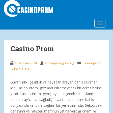
S
k
i
p
TOGGL
t
o
m
a
Casino Prom
i
n
c
2 Haziran 2024
adminpromguncelg
Casinoprom
o
Güncel Giriş
n
t
Güvenilirlik, çeşitlilik ve heyecan arayan bahis severler
e
için Casino Prom, göz ardı edilemeyecek bir adres haline
n
geldi. Casino Prom, geniş oyun seçenekleri, kullanıcı
t
dostu arayüzü ve sağladığı avantajlarla online bahis
dünyasında kendine sağlam bir yer edinmiştir. Sektördeki
deneyimi ve müşteri memnuniyetine verdiği önem ile