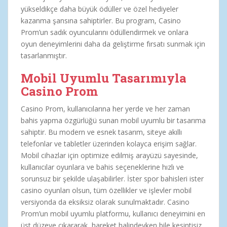
yükseldikçe daha büyük ödüller ve özel hediyeler
kazanma şansına sahiptirler. Bu program, Casino
Prom’un sadık oyuncularını ödüllendirmek ve onlara
oyun deneyimlerini daha da geliştirme fırsatı sunmak için
tasarlanmıştır.
Mobil Uyumlu Tasarımıyla
Casino Prom
Casino Prom, kullanıcılarına her yerde ve her zaman
bahis yapma özgürlüğü sunan mobil uyumlu bir tasarıma
sahiptir. Bu modern ve esnek tasarım, siteye akıllı
telefonlar ve tabletler üzerinden kolayca erişim sağlar.
Mobil cihazlar için optimize edilmiş arayüzü sayesinde,
kullanıcılar oyunlara ve bahis seçeneklerine hızlı ve
sorunsuz bir şekilde ulaşabilirler. İster spor bahisleri ister
casino oyunları olsun, tüm özellikler ve işlevler mobil
versiyonda da eksiksiz olarak sunulmaktadır. Casino
Prom’un mobil uyumlu platformu, kullanıcı deneyimini en
üst düzeye çıkararak, hareket halindeyken bile kesintisiz