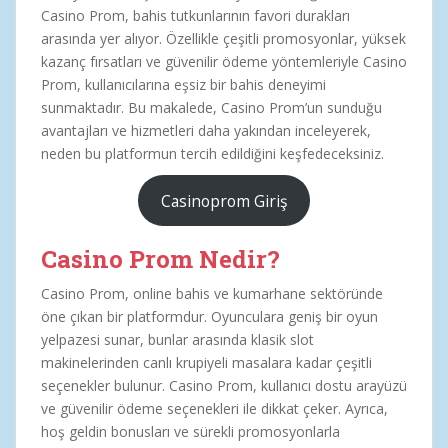
Casino Prom, bahis tutkunlarının favori durakları
arasında yer alıyor. Özellikle çeşitli promosyonlar, yüksek
kazanç fırsatları ve güvenilir ödeme yöntemleriyle Casino
Prom, kullanıcılarına eşsiz bir bahis deneyimi
sunmaktadır. Bu makalede, Casino Prom’un sunduğu
avantajları ve hizmetleri daha yakından inceleyerek,
neden bu platformun tercih edildiğini keşfedeceksiniz.
Casinoprom Giriş
Casino Prom Nedir?
Casino Prom, online bahis ve kumarhane sektöründe
öne çıkan bir platformdur. Oyunculara geniş bir oyun
yelpazesi sunar, bunlar arasında klasik slot
makinelerinden canlı krupiyeli masalara kadar çeşitli
seçenekler bulunur. Casino Prom, kullanıcı dostu arayüzü
ve güvenilir ödeme seçenekleri ile dikkat çeker. Ayrıca,
hoş geldin bonusları ve sürekli promosyonlarla