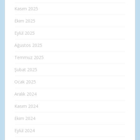
Kasım 2025
Ekim 2025
Eylül 2025
Ağustos 2025
Temmuz 2025
Şubat 2025
Ocak 2025
Aralık 2024
Kasım 2024
Ekim 2024
Eylül 2024