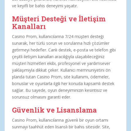
ve keyifli bir bahis deneyimi yaşatır.
Müşteri Desteği ve İletişim
Kanalları
Casino Prom, kullanıcılarına 7/24 müşteri desteği
sunarak, her türlü sorun ve sorularına hızlı çözümler
getirmeyi hedefler. Canlı destek, e-posta ve telefon gibi
çeşitli iletişim kanalları aracılığıyla ulaşabileceğiniz
müşteri hizmetleri ekibi, profesyonel ve yardımsever
yaklaşımıyla dikkat çeker. Kullanıcı memnuniyetini ön
planda tutan Casino Prom, site kullanımı, ödemeler,
bonuslar ve oyunlarla ilgili her konuda kapsamlı destek
sağlar. Bu sayede, oyun deneyiminizin kesintisiz ve
sorunsuz olmasını garanti eder.
Güvenlik ve Lisanslama
Casino Prom, kullanıcılarına güvenli bir oyun ortamı
sunmayı taahhüt eden lisanslı bir bahis sitesidir. Site,