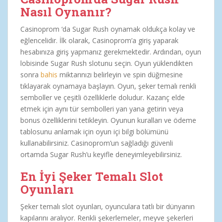
Nasıl Oynanır?
Casinoprom ‘da Sugar Rush oynamak oldukça kolay ve
eğlencelidir. İlk olarak, Casinoprom’a giriş yaparak
hesabınıza giriş yapmanız gerekmektedir. Ardından, oyun
lobisinde Sugar Rush slotunu seçin. Oyun yüklendikten
sonra
bahis
miktarınızı belirleyin ve spin düğmesine
tıklayarak oynamaya başlayın. Oyun, şeker temalı renkli
semboller ve çeşitli özelliklerle doludur. Kazanç elde
etmek için aynı tür sembolleri yan yana getirin veya
bonus özelliklerini tetikleyin. Oyunun kuralları ve ödeme
tablosunu anlamak için oyun içi bilgi bölümünü
kullanabilirsiniz. Casinoprom’un sağladığı güvenli
ortamda Sugar Rush’u keyifle deneyimleyebilirsiniz.
En İyi Şeker Temalı Slot
Oyunları
Şeker temalı slot oyunları, oyunculara tatlı bir dünyanın
kapılarını aralıyor. Renkli şekerlemeler, meyve şekerleri