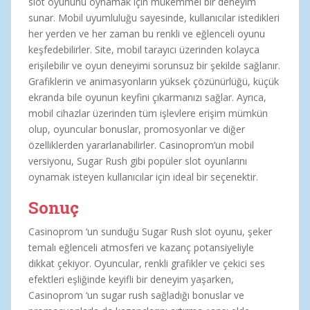
slot oyununu oynamak için mükemmel bir deneyim
sunar. Mobil uyumluluğu sayesinde, kullanıcılar istedikleri
her yerden ve her zaman bu renkli ve eğlenceli oyunu
keşfedebilirler. Site, mobil tarayıcı üzerinden kolayca
erişilebilir ve oyun deneyimi sorunsuz bir şekilde sağlanır.
Grafiklerin ve animasyonların yüksek çözünürlüğü, küçük
ekranda bile oyunun keyfini çıkarmanızı sağlar. Ayrıca,
mobil cihazlar üzerinden tüm işlevlere erişim mümkün
olup, oyuncular bonuslar, promosyonlar ve diğer
özelliklerden yararlanabilirler. Casinoprom’un mobil
versiyonu, Sugar Rush gibi popüler slot oyunlarını
oynamak isteyen kullanıcılar için ideal bir seçenektir.
Sonuç
Casinoprom ‘un sunduğu Sugar Rush slot oyunu, şeker
temalı eğlenceli atmosferi ve kazanç potansiyeliyle
dikkat çekiyor. Oyuncular, renkli grafikler ve çekici ses
efektleri eşliğinde keyifli bir deneyim yaşarken,
Casinoprom ‘un sugar rush sağladığı bonuslar ve