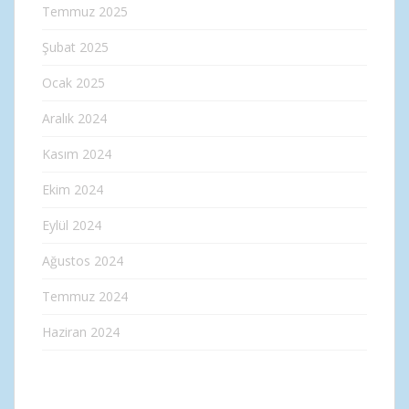
Temmuz 2025
Şubat 2025
Ocak 2025
Aralık 2024
Kasım 2024
Ekim 2024
Eylül 2024
Ağustos 2024
Temmuz 2024
Haziran 2024