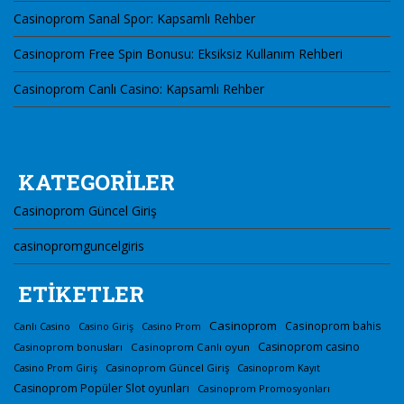
Casinoprom Sanal Spor: Kapsamlı Rehber
Casinoprom Free Spin Bonusu: Eksiksiz Kullanım Rehberi
Casinoprom Canlı Casino: Kapsamlı Rehber
KATEGORİLER
Casinoprom Güncel Giriş
casinopromguncelgiris
ETİKETLER
Casinoprom
Casinoprom bahis
Canlı Casino
Casino Giriş
Casino Prom
Casinoprom casino
Casinoprom bonusları
Casinoprom Canlı oyun
Casinoprom Güncel Giriş
Casino Prom Giriş
Casinoprom Kayıt
Casinoprom Popüler Slot oyunları
Casinoprom Promosyonları