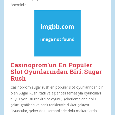
önemlidir.
Casinoprom’un En Popüler
Slot Oyunlarından Biri: Sugar
Rush
Casinoprom sugar rush en popüler slot oyunlarından biri
olan Sugar Rush, tatlı ve eğlenceli temasıyla oyuncuları
büyülüyor. Bu renkli slot oyunu, şekerlemelerle dolu
çekici grafikleri ve canlı renkleriyle dikkat çekiyor.
Oyuncular, şeker dolu sembollerle dolu makaralarda