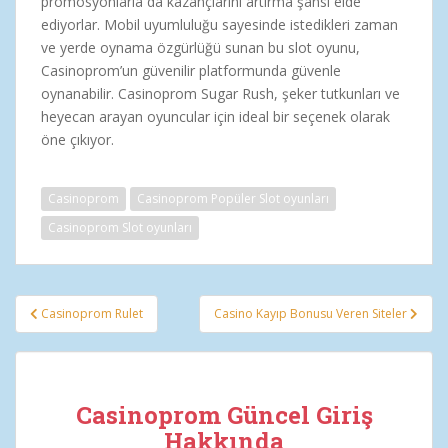
promosyonlarla da kazançlarını artırma şansı elde
ediyorlar. Mobil uyumluluğu sayesinde istedikleri zaman
ve yerde oynama özgürlüğü sunan bu slot oyunu,
Casinoprom’un güvenilir platformunda güvenle
oynanabilir. Casinoprom Sugar Rush, şeker tutkunları ve
heyecan arayan oyuncular için ideal bir seçenek olarak
öne çıkıyor.
Casinoprom
Casinoprom Popüler Slot oyunları
Casinoprom Slot oyunları
Yazı
Casinoprom Rulet
Casino Kayıp Bonusu Veren Siteler
gezinmesi
Casinoprom Güncel Giriş
Hakkında