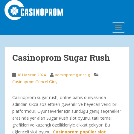
S
k
i
p
TOGGL
t
o
m
a
Casinoprom Sugar Rush
i
n
c
18 Haziran 2024
adminpromguncelg
o
Casinoprom Güncel Giriş
n
t
Casinoprom sugar rush, online bahis dünyasında
e
adından sıkça söz ettiren güvenilir ve heyecan verici bir
n
platformdur. Oyunseverler için sunduğu geniş seçenekler
t
arasında yer alan Sugar Rush slot oyunu, tatlı temalı
grafikleri ve kazançlı özellikleriyle dikkat çekiyor. Bu
eğlenceli slot oyunu,
Casinoprom popüler slot