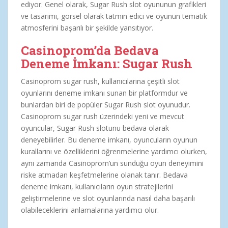
ediyor. Genel olarak, Sugar Rush slot oyununun grafikleri
ve tasarımı, görsel olarak tatmin edici ve oyunun tematik
atmosferini başarılı bir şekilde yansıtıyor.
Casinoprom’da Bedava
Deneme İmkanı: Sugar Rush
Casinoprom sugar rush, kullanıcılarına çeşitli slot
oyunlarını deneme imkanı sunan bir platformdur ve
bunlardan biri de popüler Sugar Rush slot oyunudur.
Casinoprom sugar rush üzerindeki yeni ve mevcut
oyuncular, Sugar Rush slotunu bedava olarak
deneyebilirler. Bu deneme imkanı, oyuncuların oyunun
kurallarını ve özelliklerini öğrenmelerine yardımcı olurken,
aynı zamanda Casinoprom’un sunduğu oyun deneyimini
riske atmadan keşfetmelerine olanak tanır. Bedava
deneme imkanı, kullanıcıların oyun stratejilerini
geliştirmelerine ve slot oyunlarında nasıl daha başarılı
olabileceklerini anlamalarına yardımcı olur.